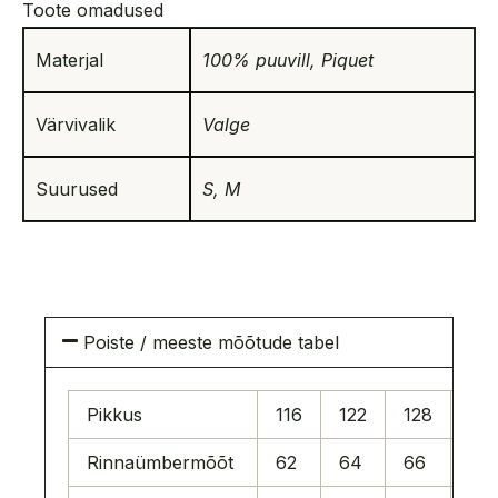
Toote omadused
Materjal
100% puuvill, Piquet
Värvivalik
Valge
Suurused
S, M
Poiste / meeste mõõtude tabel
Pikkus
116
122
128
13
Rinnaümbermõõt
62
64
66
69