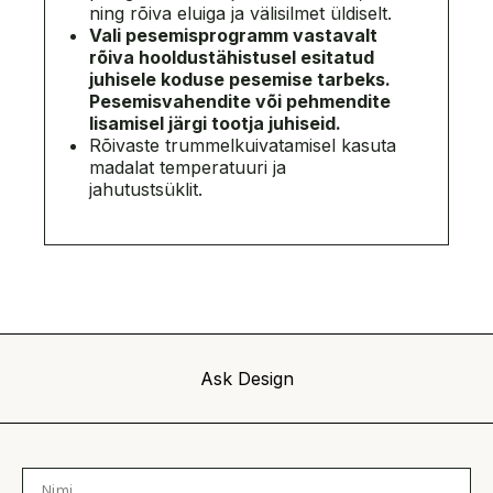
ning rõiva eluiga ja välisilmet üldiselt.
Vali pesemisprogramm vastavalt
rõiva hooldustähistusel esitatud
juhisele
koduse pesemise tarbeks.
Pesemisvahendite või pehmendite
lisamisel järgi
tootja juhiseid.
Rõivaste trummelkuivatamisel kasuta
madalat temperatuuri ja
jahutustsüklit.
Ask Design
Nimi