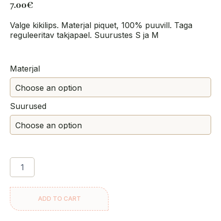
7.00
€
Valge kikilips. Materjal piquet, 100% puuvill. Taga
reguleeritav takjapael. Suurustes S ja M
Kikilips
Materjal
KIKI,
valge
quantity
Suurused
ADD TO CART