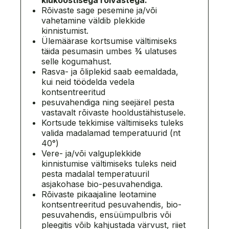
kiukoostisega
rõivastega.
Rõivaste sage pesemine ja/või
vahetamine väldib plekkide
kinnistumist.
Ülemäärase kortsumise vältimiseks
täida pesumasin umbes ¾ ulatuses
selle kogumahust.
Rasva- ja õliplekid saab eemaldada,
kui neid töödelda vedela
kontsentreeritud
pesuvahendiga ning seejärel pesta
vastavalt rõivaste hooldustähistusele.
Kortsude tekkimise vältimiseks tuleks
valida madalamad temperatuurid (nt
40°)
Vere- ja/või valguplekkide
kinnistumise vältimiseks tuleks neid
pesta madalal temperatuuril
asjakohase bio-pesuvahendiga.
Rõivaste pikaajaline leotamine
kontsentreeritud pesuvahendis, bio-
pesuvahendis, ensüümpulbris või
pleegitis võib kahjustada värvust, riiet