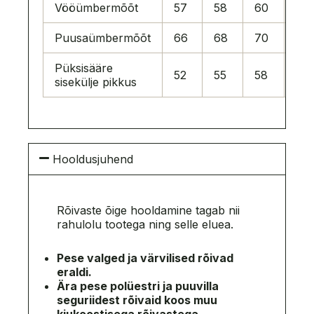
Vööümbermõõt
57
58
60
62
Puusaümbermõõt
66
68
70
72
Püksisääre
52
55
58
61
sisekülje pikkus
Hooldusjuhend
Rõivaste õige hooldamine tagab nii
rahulolu tootega ning selle eluea.
Pese valged ja värvilised rõivad
eraldi.
Ära pese polüestri ja puuvilla
seguriidest rõivaid koos muu