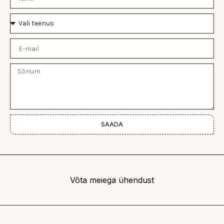
Teema
E-
mail
Sõnum
SAADA
Võta meiega ühendust